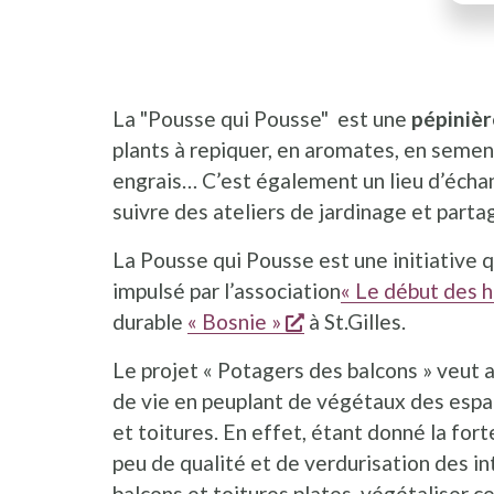
La "Pousse qui Pousse" est une
pépinièr
plants à repiquer, en aromates, en semen
engrais… C’est également un lieu d’échan
suivre des ateliers de jardinage et parta
La Pousse qui Pousse est une initiative qu
impulsé par l’association
« Le début des h
s'ouvre dans une no
durable
« Bosnie »
à St.Gilles.
Le projet « Potagers des balcons » veut 
de vie en peuplant de végétaux des espac
et toitures. En effet, étant donné la fort
peu de qualité et de verdurisation des in
balcons et toitures plates, végétaliser ce