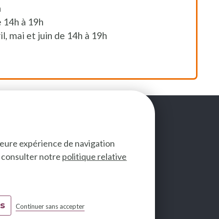
h
 14h à 19h
l, mai et juin de 14h à 19h
lleure expérience de navigation
ez consulter notre
politique relative
SUIVEZ-NOUS
es
Continuer sans accepter