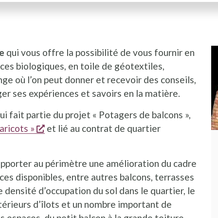
e
qui vous offre la possibilité de vous fournir en
ces biologiques, en toile de géotextiles,
ge où l’on peut donner et recevoir des conseils,
ger ses expériences et savoirs en la matière.
i fait partie du projet « Potagers de balcons »,
s'ouvre dans une nouvelle fenêtre
aricots »
et lié au contrat de quartier
uvelle fenêtre
apporter au périmètre une amélioration du cadre
es disponibles, entre autres balcons, terrasses
e densité d’occupation du sol dans le quartier, le
térieurs d’îlots et un nombre important de
s espaces, du petit balcon à la grande toiture