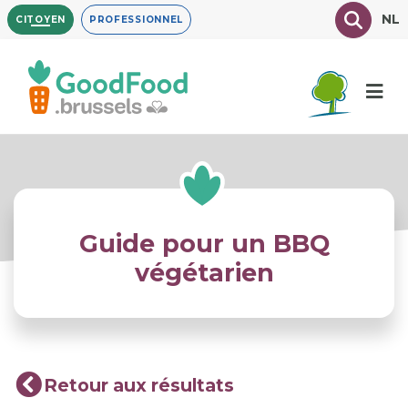
Aller
Texte à
NL
CITOYEN
PROFESSIONNEL
au
contenu
principal
Guide pour un BBQ
végétarien
Retour aux résultats