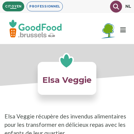
Aller
Texte à
NL
CITOYEN
PROFESSIONNEL
au
contenu
principal
Elsa Veggie
Elsa Veggie récupère des invendus alimentaires
pour les transformer en délicieux repas avec les
enfants de leur quartier.