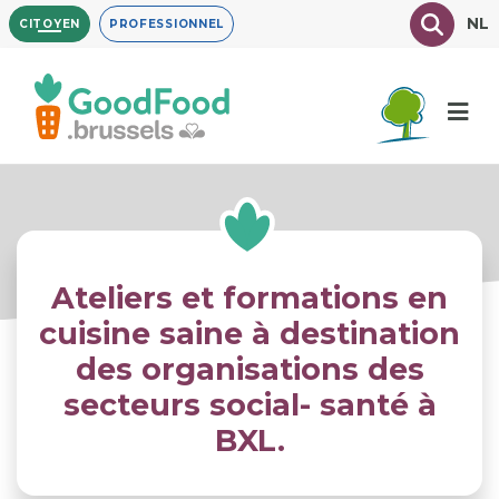
Aller
Texte à
NL
CITOYEN
PROFESSIONNEL
au
contenu
principal
Ateliers et formations en
cuisine saine à destination
des organisations des
secteurs social- santé à
BXL.