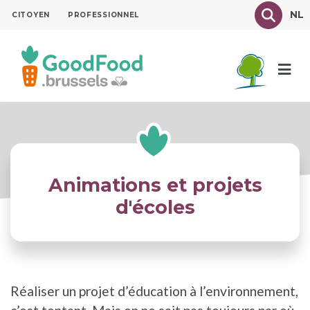
Aller
Texte à
NL
CITOYEN
PROFESSIONNEL
au
contenu
principal
Animations et projets
d'écoles
Réaliser un projet d’éducation à l’environnement,