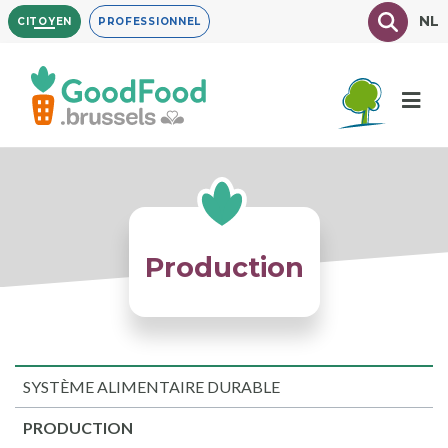
Aller
Texte à
NL
CITOYEN
PROFESSIONNEL
au
contenu
principal
Production
SYSTÈME ALIMENTAIRE DURABLE
PRODUCTION