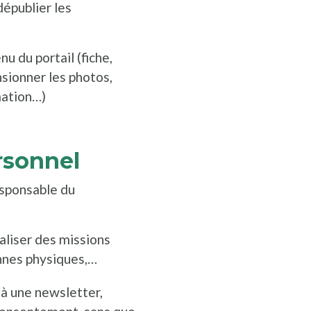
dépublier les
u du portail (fiche,
ensionner les photos,
mation…)
rsonnel
esponsable du
éaliser des missions
onnes physiques,…
à une newsletter,