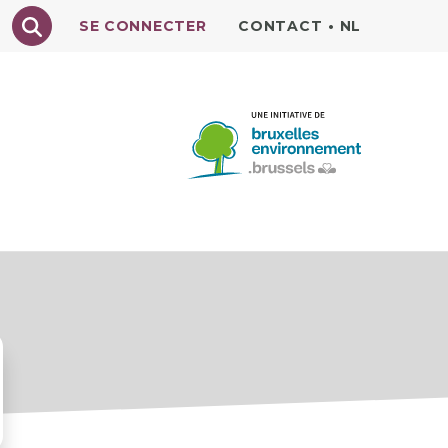
Texte à rechercher
SE CONNECTER
CONTACT
•
NL
N
RECETTES