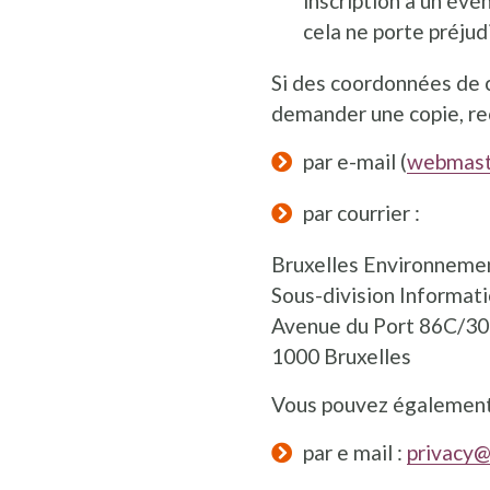
inscription à un év
cela ne porte préjud
Si des coordonnées de 
demander une copie, rec
par e-mail (
webmast
par courrier :
Bruxelles Environneme
Sous-division Informat
Avenue du Port 86C/3
1000 Bruxelles
Vous pouvez également 
par e mail :
privacy@