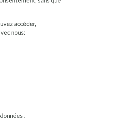
 consentement, sans que
ouvez accéder,
avec nous:
 données :