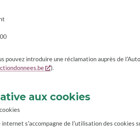
nt
000
ous pouvez introduire une réclamation auprès de l’Aut
s'ouvre dans une nouvelle fenêtr
ectiondonnees.be
).
lative aux cookies
 cookies
e internet s’accompagne de l’utilisation des cookies s