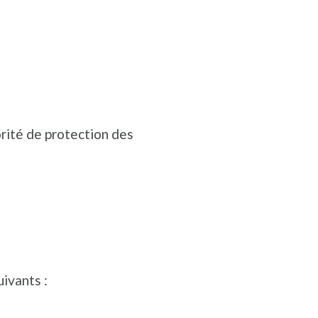
orité de protection des
e
uivants :