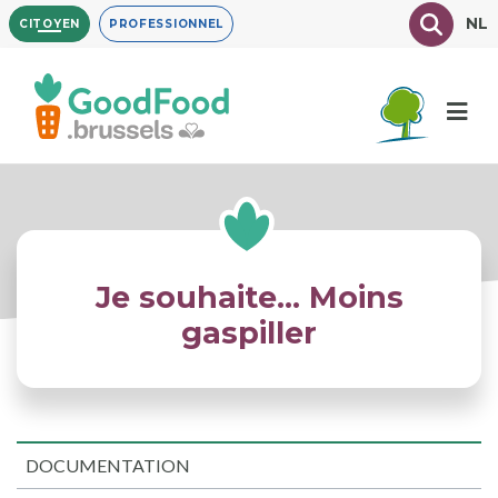
Aller
Texte à
NL
CITOYEN
PROFESSIONNEL
au
contenu
principal
Je souhaite... Moins
gaspiller
DOCUMENTATION