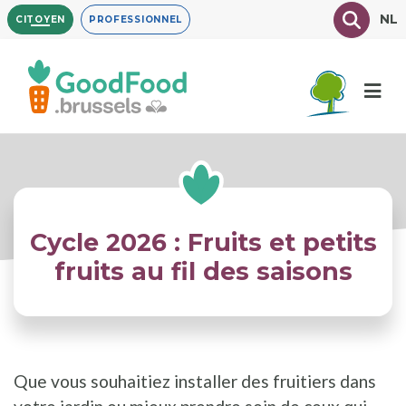
Aller
Texte à
NL
CITOYEN
PROFESSIONNEL
au
contenu
principal
Cycle 2026 : Fruits et petits
fruits au fil des saisons
Que vous souhaitiez installer des fruitiers dans