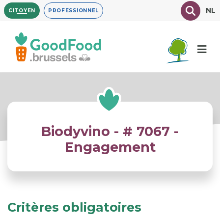
Aller
Texte à
NL
CITOYEN
PROFESSIONNEL
au
contenu
principal
Biodyvino - # 7067 -
Engagement
Critères obligatoires