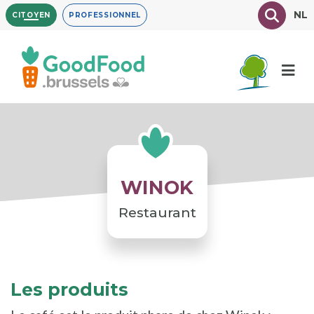
Aller
Texte à
NL
CITOYEN
PROFESSIONNEL
au
contenu
principal
WINOK
Restaurant
Les produits