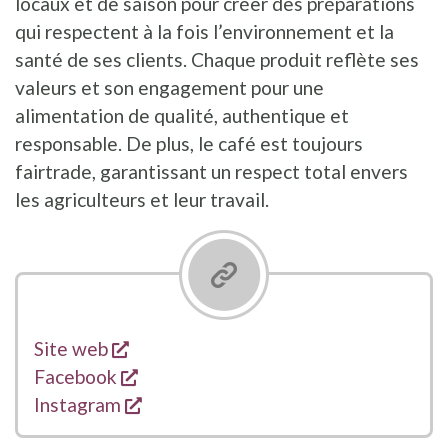
locaux et de saison pour créer des préparations
qui respectent à la fois l’environnement et la
santé de ses clients. Chaque produit reflète ses
valeurs et son engagement pour une
alimentation de qualité, authentique et
responsable. De plus, le café est toujours
fairtrade, garantissant un respect total envers
les agriculteurs et leur travail.
s'ouvre dans une nouvelle fenêtre
Liens
Site web
s'ouvre dans une nouvelle fenêtre
Facebook
s'ouvre dans une nouvelle fenêtre
Instagram