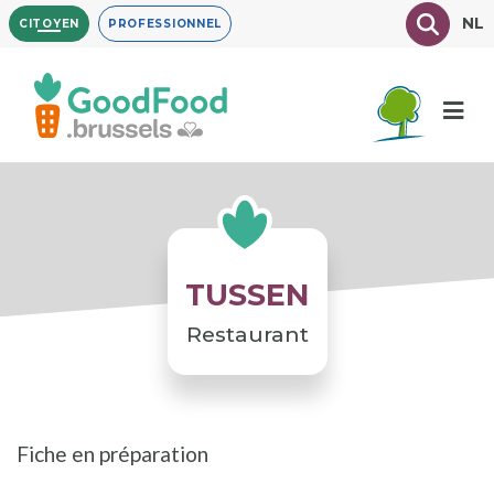
Aller
Texte à
NL
CITOYEN
PROFESSIONNEL
au
contenu
principal
TUSSEN
Restaurant
Fiche en préparation