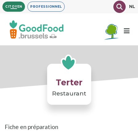
Aller
Texte à
NL
CITOYEN
PROFESSIONNEL
au
contenu
principal
Terter
Restaurant
Fiche en préparation