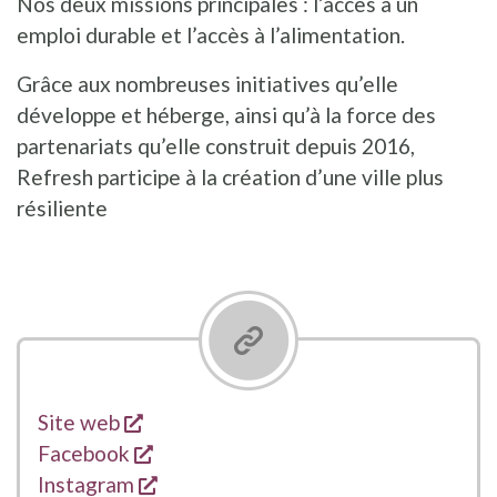
Nos deux missions principales : l’accès à un
emploi durable et l’accès à l’alimentation.
Grâce aux nombreuses initiatives qu’elle
développe et héberge, ainsi qu’à la force des
partenariats qu’elle construit depuis 2016,
Refresh participe à la création d’une ville plus
résiliente
s'ouvre dans une nouvelle fenêtre
Liens
Site web
s'ouvre dans une nouvelle fenêtre
Facebook
s'ouvre dans une nouvelle fenêtre
Instagram