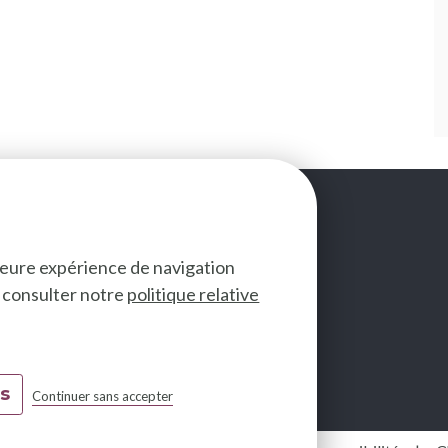
lleure expérience de navigation
ez consulter notre
politique relative
SUIVEZ-NOUS
es
Continuer sans accepter