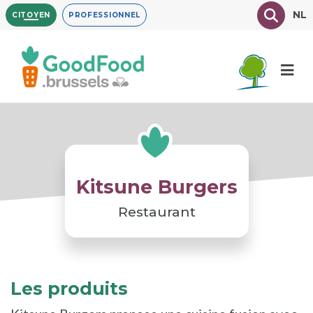
Aller
Texte à
NL
CITOYEN
PROFESSIONNEL
au
contenu
principal
Kitsune Burgers
Restaurant
Les produits