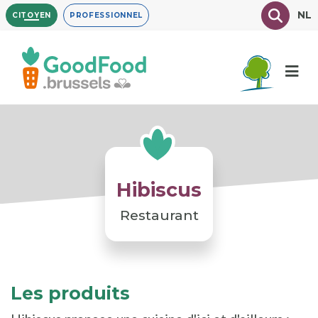
Aller
Texte à
NL
CITOYEN
PROFESSIONNEL
au
contenu
principal
Hibiscus
Restaurant
Les produits