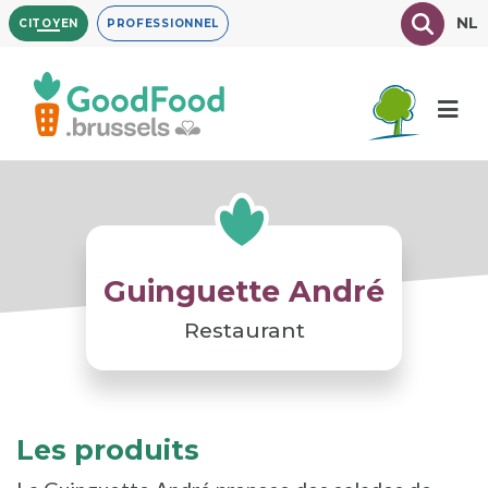
Aller
Texte à
NL
CITOYEN
PROFESSIONNEL
au
contenu
principal
Guinguette André
Restaurant
Les produits