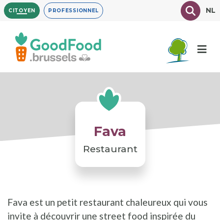
Aller
Texte à
NL
CITOYEN
PROFESSIONNEL
au
contenu
principal
Fava
Restaurant
Fava est un petit restaurant chaleureux qui vous
invite à découvrir une street food inspirée du