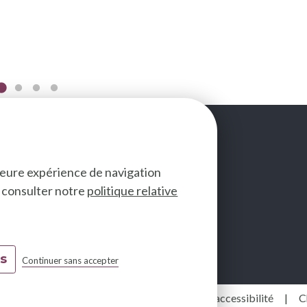
lleure expérience de navigation
ez consulter notre
politique relative
SUIVEZ-NOUS
es
Continuer sans accepter
Food
Mentions légales
Déclaration d'accessibilité
C