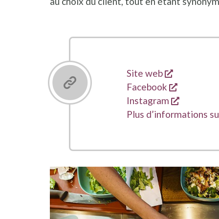
au choix du client, tout en étant synony
s'ouvre da
Liens
Site web
s'ouvre d
Facebook
s'ouvre d
Instagram
Plus d’informations s