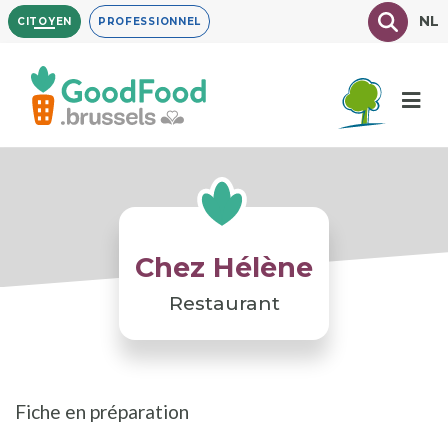
Aller
Texte à
NL
CITOYEN
PROFESSIONNEL
au
contenu
principal
Chez Hélène
Restaurant
Fiche en préparation