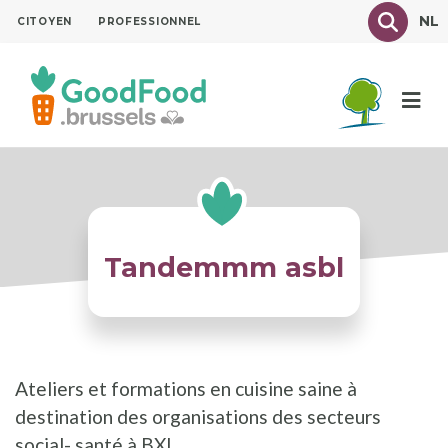
Aller
Texte à
NL
CITOYEN
PROFESSIONNEL
au
contenu
principal
Tandemmm asbl
Ateliers et formations en cuisine saine à
destination des organisations des secteurs
social- santé à BXL.