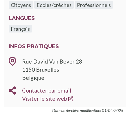
Citoyens
Ecoles/crèches
Professionnels
LANGUES
Français
INFOS PRATIQUES
Rue David Van Bever 28
1150
Bruxelles
Belgique
EMAIL
Contacter par email
s'ouvre dans une nouve
SITE
Visiter le site web
WEB
Date de dernière modification: 01/04/2025