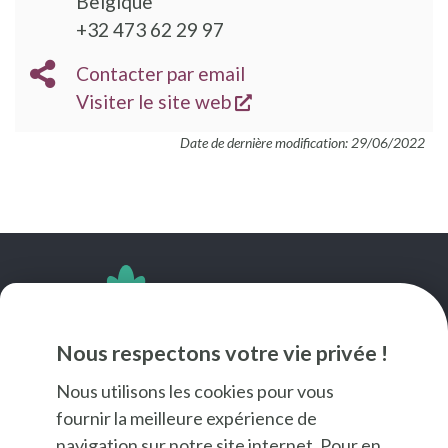
Belgique
TÉLÉPHONE
+32 473 62 29 97
EMAIL
Contacter par email
s'ouvre dans une nouve
SITE
Visiter le site web
WEB
Date de dernière modification: 29/06/2022
SUIVEZ-NOUS
Nous respectons votre vie privée !
Nous utilisons les cookies pour vous
fournir la meilleure expérience de
navigation sur notre site internet. Pour en