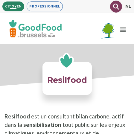
Aller
Texte à
NL
CITOYEN
PROFESSIONNEL
au
contenu
principal
Resilfood
Resilfood
est un consultant bilan carbone, actif
dans la
sensibilisation
tout public sur les enjeux
climatiques, environnementaux et de