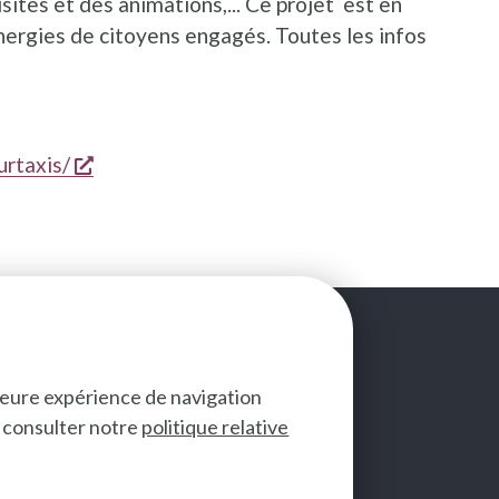
isites et des animations,... Ce projet est en
ergies de citoyens engagés. Toutes les infos
 une nouvelle fenêtre
s'ouvre dans une nouvelle fenêtre
rtaxis/
lleure expérience de navigation
ez consulter notre
politique relative
SUIVEZ-NOUS