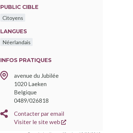
PUBLIC CIBLE
Citoyens
LANGUES
Néerlandais
INFOS PRATIQUES
avenue du Jubilée
1020
Laeken
Belgique
TÉLÉPHONE
0489/026818
EMAIL
Contacter par email
s'ouvre dans une nouvelle
SITE
Visiter le site web
WEB