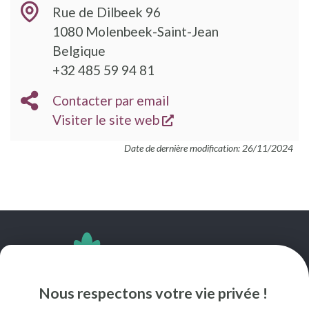
Rue de Dilbeek 96
1080
Molenbeek-Saint-Jean
Belgique
TÉLÉPHONE
+32 485 59 94 81
EMAIL
Contacter par email
s'ouvre dans une nouve
SITE
Visiter le site web
WEB
Date de dernière modification: 26/11/2024
SUIVEZ-NOUS
Nous respectons votre vie privée !