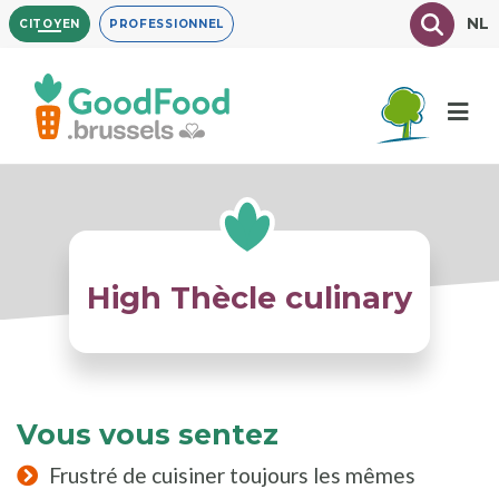
Aller
Texte à
NL
CITOYEN
PROFESSIONNEL
au
contenu
principal
High Thècle culinary
Vous vous sentez
Frustré de cuisiner toujours les mêmes