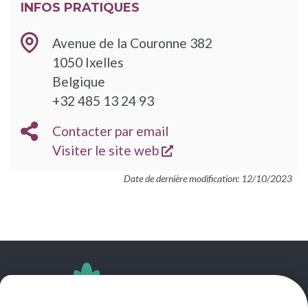
INFOS PRATIQUES
Avenue de la Couronne 382
1050
Ixelles
Belgique
TÉLÉPHONE
+32 485 13 24 93
EMAIL
Contacter par email
s'ouvre dans une nouve
SITE
Visiter le site web
WEB
Date de dernière modification: 12/10/2023