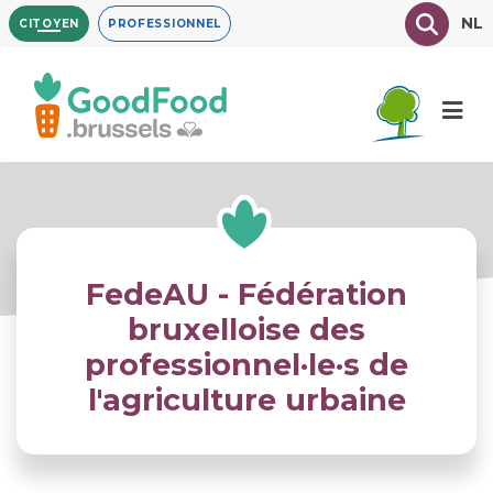
Aller
Texte à
NL
CITOYEN
PROFESSIONNEL
au
contenu
principal
FedeAU - Fédération
bruxelloise des
professionnel·le·s de
l'agriculture urbaine