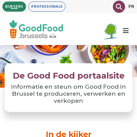
Overslaan
Texte à
FR
BURGERS
PROFESSIONALS
en
naar
de
inhoud
gaan
De Good Food portaalsite
Informatie en steun om Good Food in
Brussel te produceren, verwerken en
verkopen
In de kijker