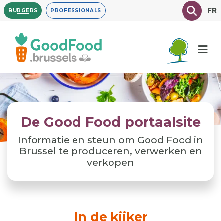
Overslaan
Texte à
FR
BURGERS
PROFESSIONALS
en
naar
de
inhoud
gaan
De Good Food portaalsite
Informatie en steun om Good Food in
Brussel te produceren, verwerken en
verkopen
In de kijker