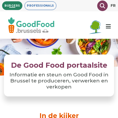
Overslaan
Texte à
FR
BURGERS
PROFESSIONALS
en
naar
de
inhoud
gaan
De Good Food portaalsite
Informatie en steun om Good Food in
Brussel te produceren, verwerken en
verkopen
In de kijker