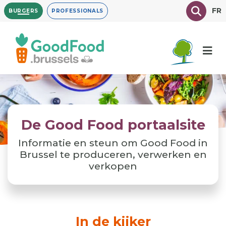
Overslaan
Texte à
FR
BURGERS
PROFESSIONALS
en
naar
de
inhoud
gaan
De Good Food portaalsite
Informatie en steun om Good Food in
Brussel te produceren, verwerken en
verkopen
In de kijker