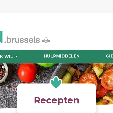
HULPMIDDELEN
GI
IK WIL
Recepten