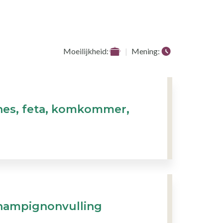
Moeilijkheid:
Mening:
ines, feta, komkommer,
hampignonvulling