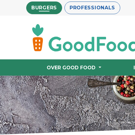
Overslaan
BURGERS
PROFESSIONALS
en
naar
de
inhoud
gaan
OVER GOOD FOOD