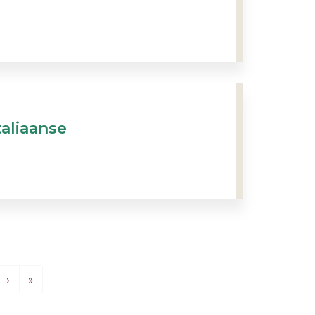
taliaanse
Volgende pagina
Laatste pagina
›
»