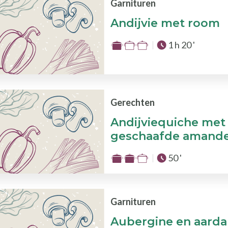
de
Garnituren
3
Andijvie met room
Totale tijd :
1 h 20 '
Moeilijkheid
:
1
van
de
Gerechten
3
Andijviequiche met 
geschaafde amande
Totale tijd :
50 '
Moeilijkheid
:
2
van
Garnituren
de
Aubergine en aarda
3