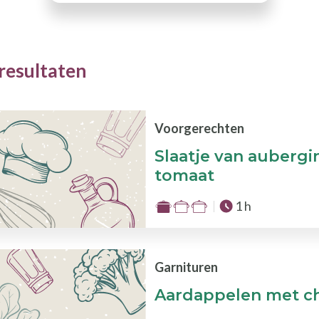
resultaten
Voorgerechten
Slaatje van auberg
tomaat
Totale tijd :
1 h
Moeilijkheid
:
1
van
Garnituren
de
Aardappelen met c
3