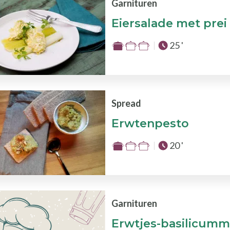
de
Garnituren
3
Eiersalade met prei
Totale tijd :
25 '
Moeilijkheid
:
1
van
de
Spread
3
Erwtenpesto
Totale tijd :
20 '
Moeilijkheid
:
1
van
de
Garnituren
3
Erwtjes-basilicumm