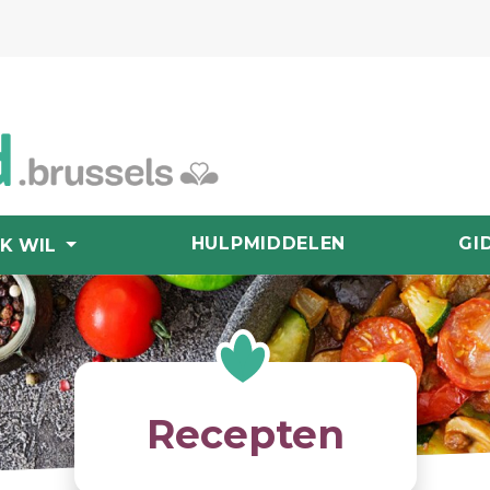
HULPMIDDELEN
GI
IK WIL
Recepten