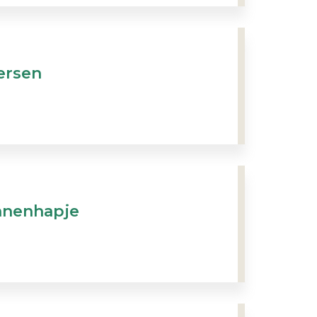
ersen
nnenhapje