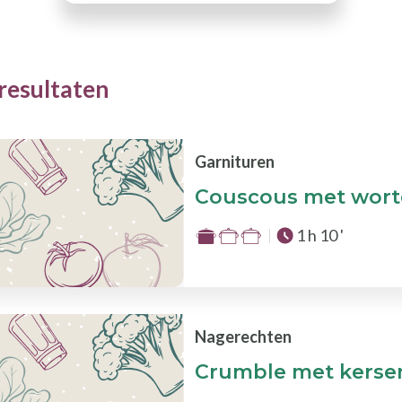
resultaten
Garnituren
Couscous met wort
Totale tijd :
1 h 10 '
Moeilijkheid
:
1
van
de
Nagerechten
3
Crumble met kersen