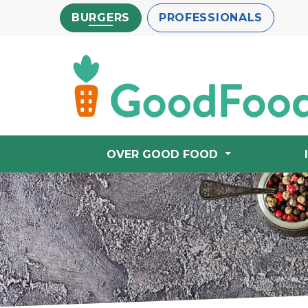
Overslaan
BURGERS
PROFESSIONALS
en
naar
de
inhoud
gaan
OVER GOOD FOOD