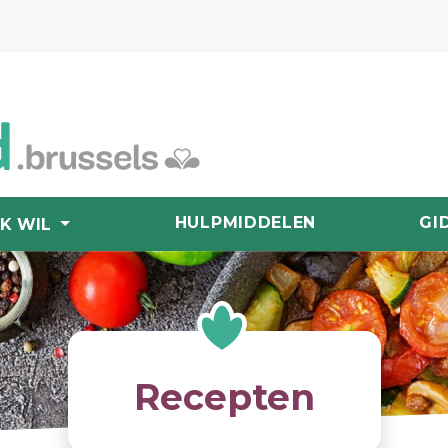
HULPMIDDELEN
GI
IK WIL
Recepten