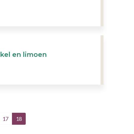
kel en limoen
17
18