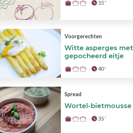
Totale tijd :
15 '
Moeilijkheid
:
1
van
de
Voorgerechten
3
Witte asperges me
gepocheerd eitje
Totale tijd :
40 '
Moeilijkheid
:
1
van
Spread
de
Wortel-bietmousse 
3
Totale tijd :
35 '
Moeilijkheid
: