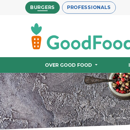
Overslaan
BURGERS
PROFESSIONALS
en
naar
de
inhoud
gaan
OVER GOOD FOOD