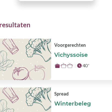
resultaten
Voorgerechten
Vichyssoise
Totale tijd :
40 '
Moeilijkheid
:
1
van
de
Spread
3
Winterbeleg