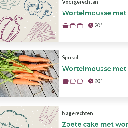
de
Voorgerechten
3
Wortelmousse met 
Totale tijd :
20 '
Moeilijkheid
:
1
van
de
Spread
3
Wortelmousse met 
Totale tijd :
20 '
Moeilijkheid
:
1
van
de
Nagerechten
3
Zoete cake met wor