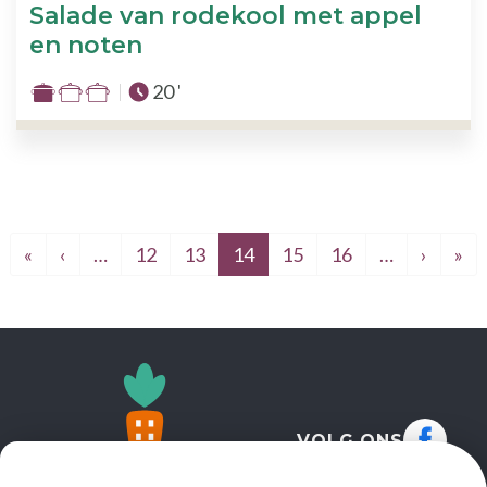
Salade van rodekool met appel
3
en noten
Totale tijd :
20 '
Moeilijkheid
:
1
van
de
3
Eerste pagina
Vorige pagina
Volgen
La
«
‹
…
12
13
14
15
16
…
›
»
VOLG ONS