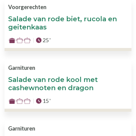
van
Voorgerechten
de
Salade van rode biet, rucola en
3
geitenkaas
Totale tijd :
25 '
Moeilijkheid
:
1
van
Garnituren
de
Salade van rode kool met
3
cashewnoten en dragon
Totale tijd :
15 '
Moeilijkheid
:
1
van
Garnituren
de