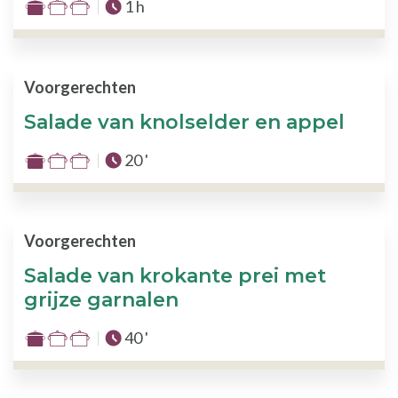
Totale tijd :
1 h
Moeilijkheid
:
1
van
Voorgerechten
de
Salade van knolselder en appel
3
Totale tijd :
20 '
Moeilijkheid
:
1
van
Voorgerechten
de
Salade van krokante prei met
3
grijze garnalen
Totale tijd :
40 '
Moeilijkheid
:
1