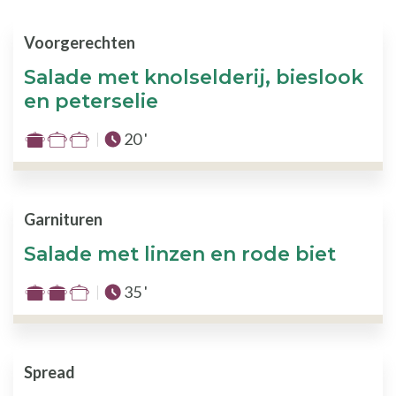
Voorgerechten
Salade met knolselderij, bieslook
en peterselie
Totale tijd :
20 '
Moeilijkheid
:
1
van
Garnituren
de
Salade met linzen en rode biet
3
Totale tijd :
35 '
Moeilijkheid
:
2
van
Spread
de