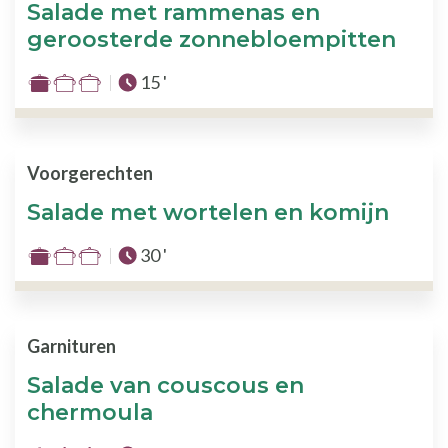
Salade met rammenas en
3
geroosterde zonnebloempitten
Totale tijd :
15 '
Moeilijkheid
:
1
van
Voorgerechten
de
Salade met wortelen en komijn
3
Totale tijd :
30 '
Moeilijkheid
:
1
van
Garnituren
de
Salade van couscous en
3
chermoula