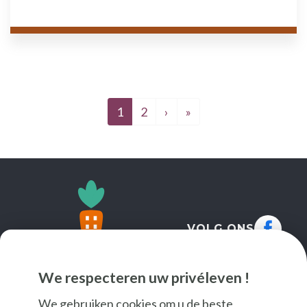
Volgende pagina
Laatste pagina
1
2
›
»
VOLG ONS
We respecteren uw privéleven !
We gebruiken cookies om u de beste