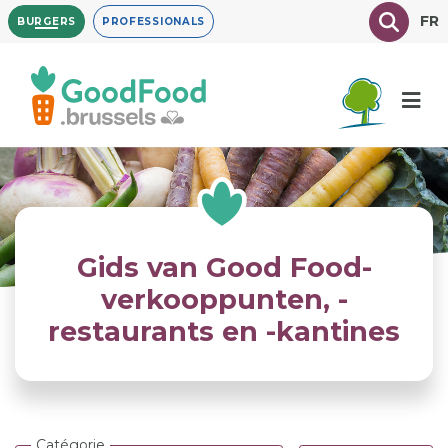
Overslaan
Texte à
FR
BURGERS
PROFESSIONALS
en
naar
de
inhoud
gaan
Gids van Good Food-
verkooppunten, -
restaurants en -kantines
Catégorie