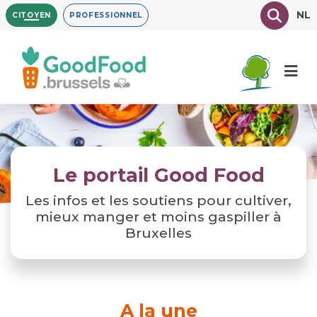
Aller
Texte à
NL
CITOYEN
PROFESSIONNEL
au
contenu
principal
Le portail Good Food
Les infos et les soutiens pour cultiver,
mieux manger et moins gaspiller à
Bruxelles
A la une