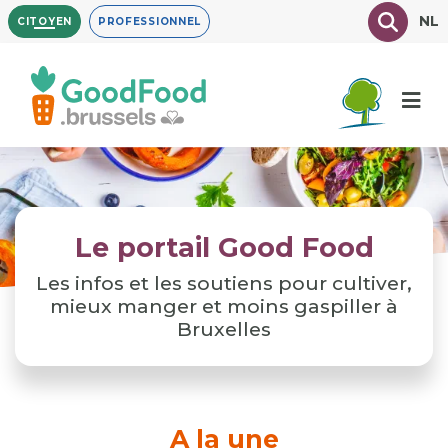
Aller
Texte à
NL
CITOYEN
PROFESSIONNEL
au
contenu
principal
Le portail Good Food
Les infos et les soutiens pour cultiver,
mieux manger et moins gaspiller à
Bruxelles
A la une