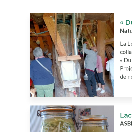
« D
Natu
La L
coll
« Du
Proje
de no
Lac
ASB