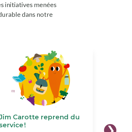
es initiatives menées
 durable dans notre
Jim Carotte reprend du
Format
service !
2025-2