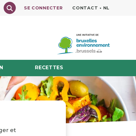
Texte à rechercher
SE CONNECTER
CONTACT
•
NL
N
RECETTES
ger et