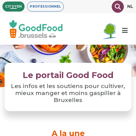
Aller
Texte à
NL
CITOYEN
PROFESSIONNEL
au
contenu
principal
Le portail Good Food
Les infos et les soutiens pour cultiver,
mieux manger et moins gaspiller à
Bruxelles
A la une