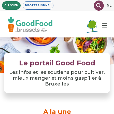
Aller
Texte à
NL
CITOYEN
PROFESSIONNEL
au
contenu
principal
Le portail Good Food
Les infos et les soutiens pour cultiver,
mieux manger et moins gaspiller à
Bruxelles
A la une