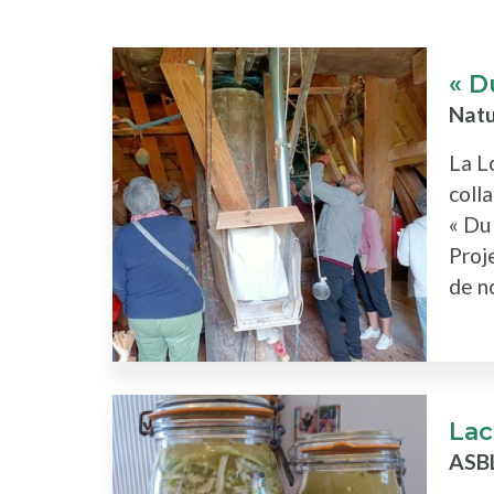
« D
Natu
La L
coll
« Du
Proje
de no
Lac
ASB