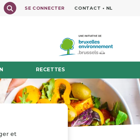
Texte à rechercher
SE CONNECTER
CONTACT
•
NL
N
RECETTES
ger et