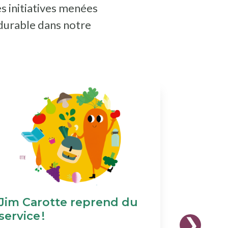
es initiatives menées
 durable dans notre
Jim Carotte reprend du
Format
service !
2025-2