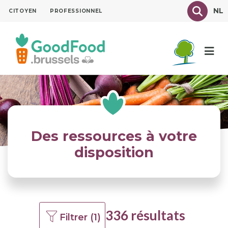
Aller
Texte à
NL
CITOYEN
PROFESSIONNEL
au
contenu
principal
Des ressources à votre
disposition
336 résultats
Filtrer (1)