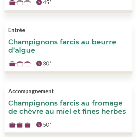
Temps total :
45 '
Difficulté
:
1
sur
Entrée
3
Champignons farcis au beurre
d’algue
Temps total :
30 '
Difficulté
:
1
sur
Accompagnement
3
Champignons farcis au fromage
de chèvre au miel et fines herbes
Temps total :
50 '
Difficulté
: