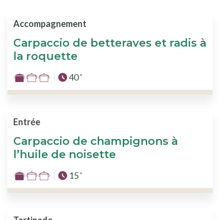
Accompagnement
Carpaccio de betteraves et radis à
la roquette
Temps total :
40 '
Difficulté
:
1
sur
Entrée
3
Carpaccio de champignons à
l’huile de noisette
Temps total :
15 '
Difficulté
:
1
sur