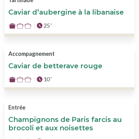
Tartinade
3
Caviar d’aubergine à la libanaise
Temps total :
25 '
Difficulté
:
1
sur
Accompagnement
3
Caviar de betterave rouge
Temps total :
10 '
Difficulté
:
1
sur
Entrée
3
Champignons de Paris farcis au
brocoli et aux noisettes