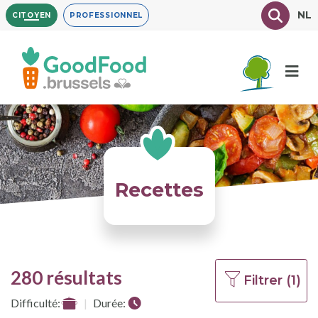
Aller
Texte à
NL
CITOYEN
PROFESSIONNEL
au
contenu
principal
Recettes
280 résultats
Filtrer (1)
Difficulté:
Durée: