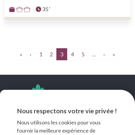
Temps total :
35 '
Difficulté
:
1
sur
3
Première page
Page précédente
Page suivan
Dernièr
«
‹
1
2
3
4
5
…
›
»
SUIVEZ-NOUS
Nous respectons votre vie privée !
Nous utilisons les cookies pour vous
fournir la meilleure expérience de