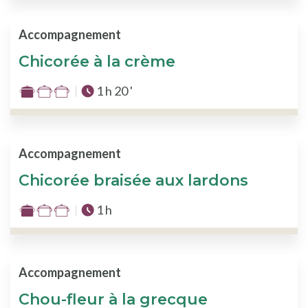
3
sur
Accompagnement
3
Chicorée à la crème
Temps total :
1 h 20 '
Difficulté
:
1
sur
Accompagnement
3
Chicorée braisée aux lardons
Temps total :
1 h
Difficulté
:
1
sur
Accompagnement
3
Chou-fleur à la grecque