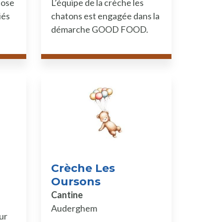
pose
L’équipe de la crèche les
iés
chatons est engagée dans la
démarche GOOD FOOD.
Crèche Les
Oursons
Cantine
Auderghem
ur