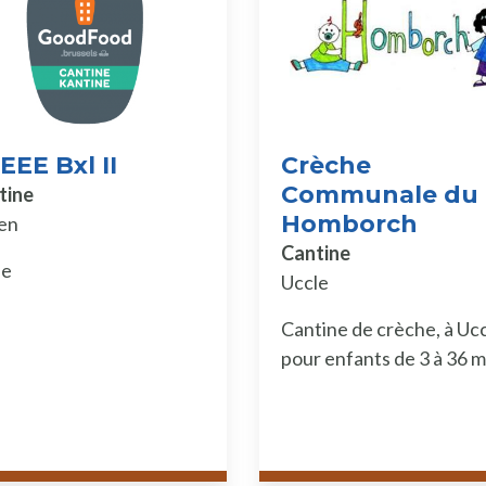
EEE Bxl II
Crèche
Communale du
tine
Homborch
en
Cantine
le
Uccle
Cantine de crèche, à Ucc
pour enfants de 3 à 36 m