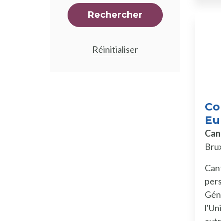
Rechercher
Réinitialiser
Co
Eu
Can
Brux
Cant
pers
Géné
l'Un