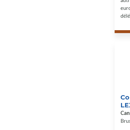
autr
euro
délé
Con
LE
Can
Brux