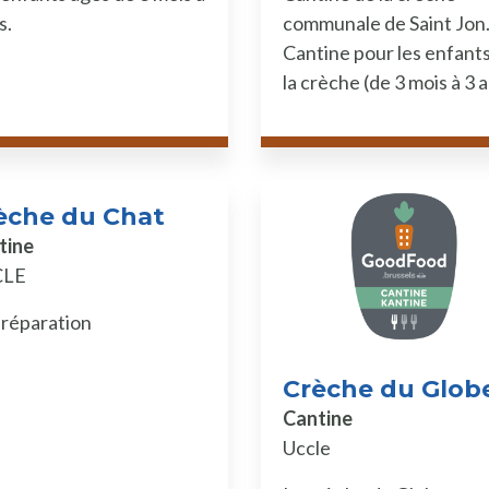
s.
communale de Saint Jon
Cantine pour les enfant
la crèche (de 3 mois à 3 a
èche du Chat
tine
CLE
réparation
Crèche du Glob
Cantine
Uccle