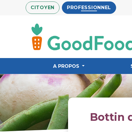
Aller
CITOYEN
PROFESSIONNEL
au
contenu
principal
A PROPOS
Bottin 