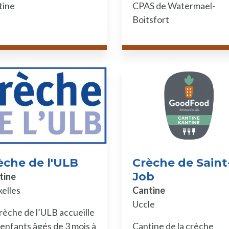
tine
CPAS de Watermael-
Boitsfort
èche de l'ULB
Crèche de Saint
Job
tine
elles
Cantine
Uccle
rèche de l’ULB accueille
enfants âgés de 3 mois à
Cantine de la crèche