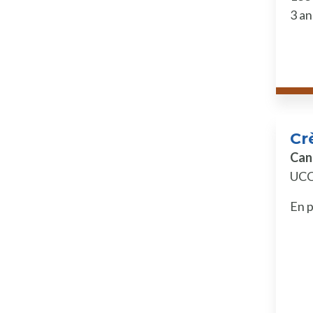
3 an
Cr
Can
UC
En p