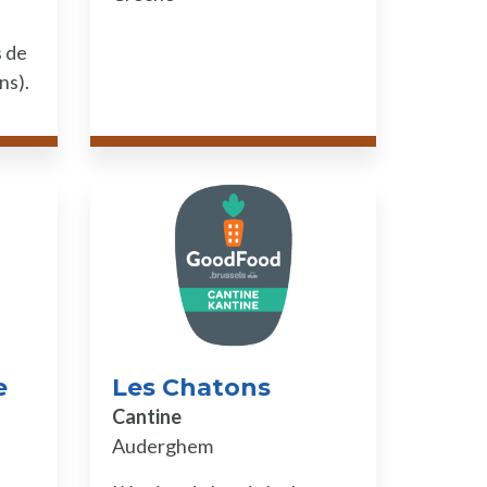
.
s de
ns).
e
Les Chatons
Cantine
Auderghem