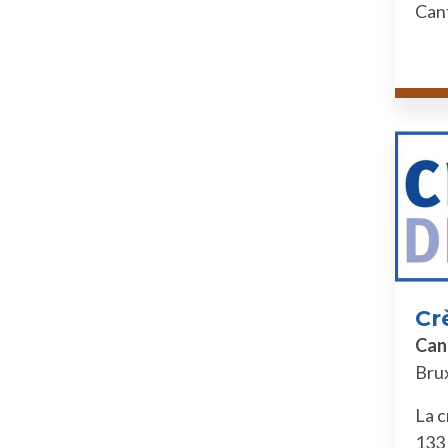
Can
Cr
Can
Brux
La c
133 