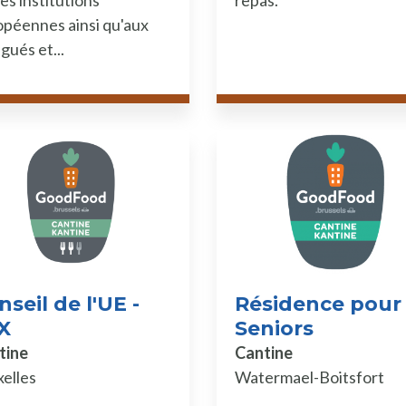
es institutions
repas.
péennes ainsi qu'aux
gués et...
seil de l'UE -
Résidence pour
X
Seniors
tine
Cantine
elles
Watermael-Boitsfort